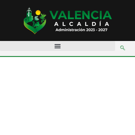
Día:
12 de
enero de
2026