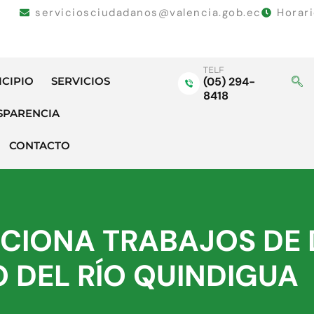
serviciosciudadanos@valencia.gob.ec
Horar
TELF
ICIPIO
SERVICIOS
(05) 294-
8418
SPARENCIA
CONTACTO
CCIONA TRABAJOS DE
 DEL RÍO QUINDIGUA