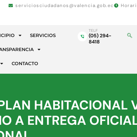
serviciosciudadanos@valencia.gob.ec
Horar
TELF
ICIPIO
SERVICIOS
(05) 294-
8418
ANSPARENCIA
CONTACTO
 PLAN HABITACIONAL 
IO A ENTREGA OFICIAL
ONAL