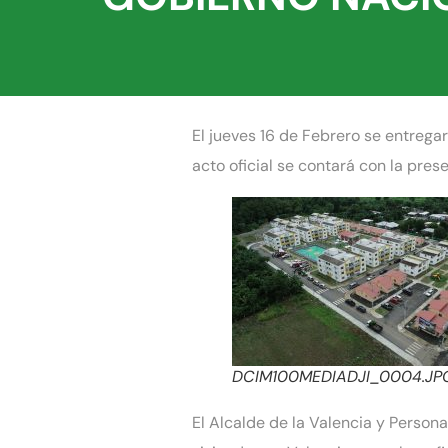
El jueves 16 de Febrero se entrega
acto oficial se contará con la pre
DCIM100MEDIADJI_0004.JP
El Alcalde de la Valencia y Persona