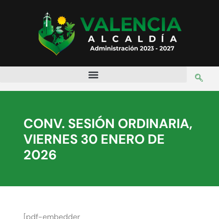
CONV. SESIÓN ORDINARIA,
VIERNES 30 ENERO DE
2026
[pdf-embedder