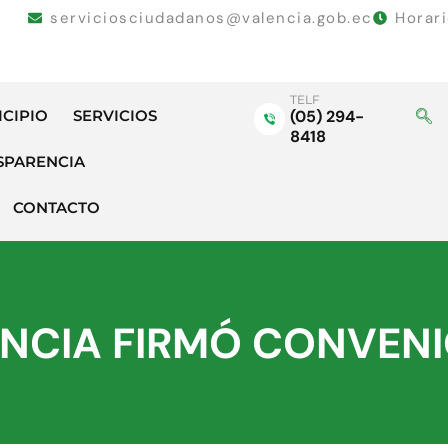
serviciosciudadanos@valencia.gob.ec
Horar
TELF
ICIPIO
SERVICIOS
(05) 294-
8418
SPARENCIA
CONTACTO
NCIA FIRMÓ CONVENIO