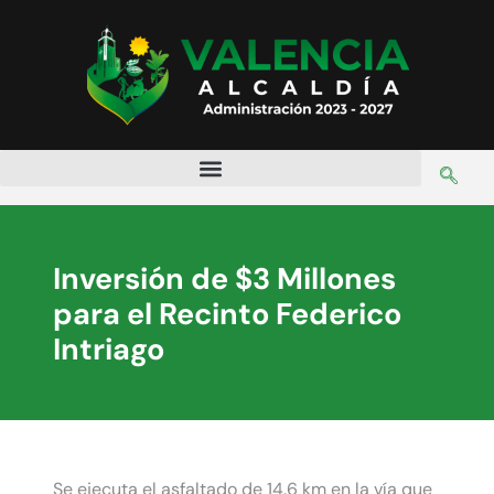
Inversión de $3 Millones
para el Recinto Federico
Intriago
Se ejecuta el asfaltado de 14.6 km en la vía que