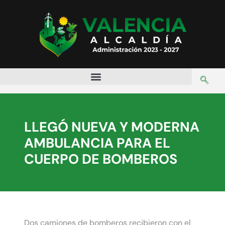
LLEGÓ NUEVA Y MODERNA
AMBULANCIA PARA EL
CUERPO DE BOMBEROS
Dos camiones de bomberos recibieron con el