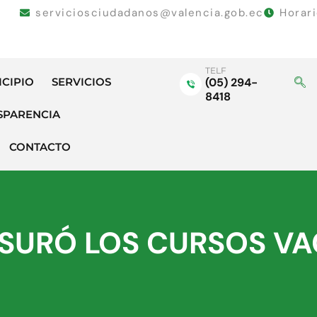
serviciosciudadanos@valencia.gob.ec
Horar
TELF
ICIPIO
SERVICIOS
(05) 294-
8418
SPARENCIA
CONTACTO
USURÓ LOS CURSOS V