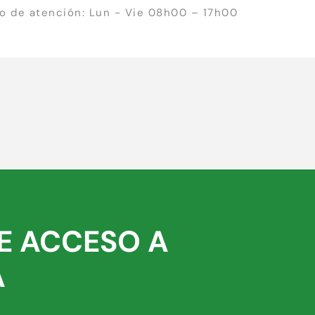
io de atención: Lun - Vie 08h00 – 17h00
E ACCESO A
A