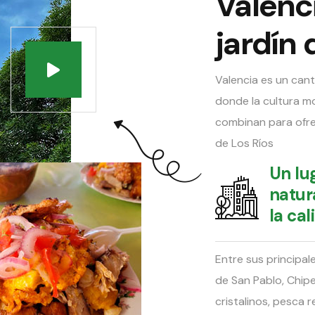
Valenci
jardín 
Valencia es un cant
donde la cultura mo
combinan para ofre
de Los Ríos
Un lug
natur
la cal
Entre sus principal
de San Pablo, Chipe
cristalinos, pesca r