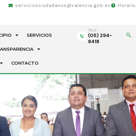
serviciosciudadanos@valencia.gob.ec
Horari
TELF
CIPIO
SERVICIOS
(05) 294-
8418
ANSPARENCIA
CONTACTO