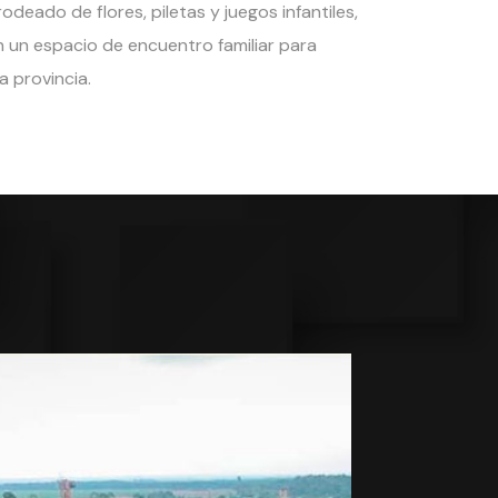
odeado de flores, piletas y juegos infantiles,
n un espacio de encuentro familiar para
a provincia.