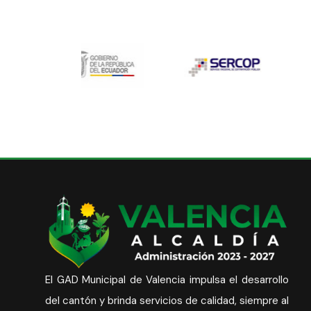
El GAD Municipal de Valencia impulsa el desarrollo
del cantón y brinda servicios de calidad, siempre al