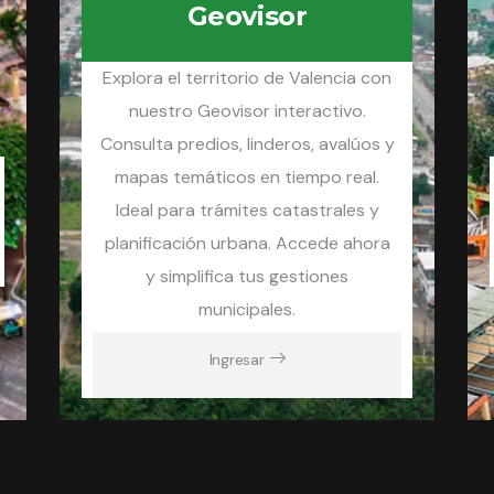
Geovisor
Explora el territorio de Valencia con
nuestro Geovisor interactivo.
Consulta predios, linderos, avalúos y
mapas temáticos en tiempo real.
Ideal para trámites catastrales y
planificación urbana. Accede ahora
y simplifica tus gestiones
municipales.
Ingresar