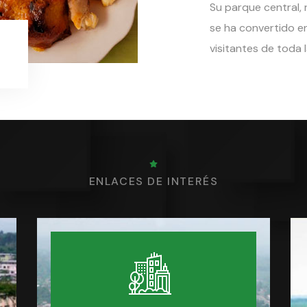
Su parque central, r
se ha convertido e
visitantes de toda l
ENLACES DE INTERÉS