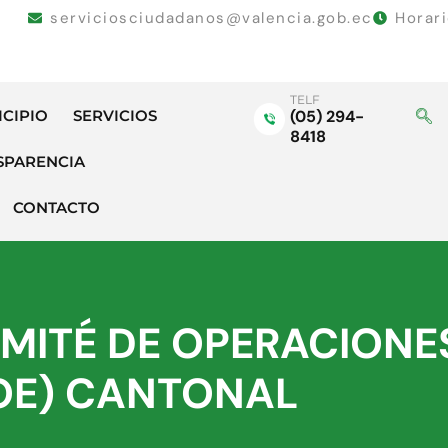
serviciosciudadanos@valencia.gob.ec
Horar
TELF
ICIPIO
SERVICIOS
(05) 294-
8418
SPARENCIA
CONTACTO
MITÉ DE OPERACIONE
OE) CANTONAL