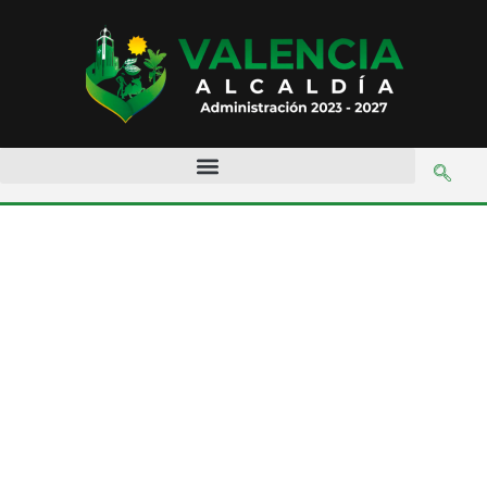
Día:
3 de
junio de
2024